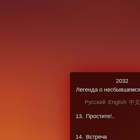
0
8
.
Догмы
монолог Рассказчик
0
9
.
Сомнения
ария Милиневского
10
.
Ангел жизни новой
ария Милиневского
11
.
Плоды любви наро
2032
Легенда о несбывшемс
12
.
К призрачному свету
ария Лимаевой
Русский
English
中
13
.
Простите!..
14
.
Встреча