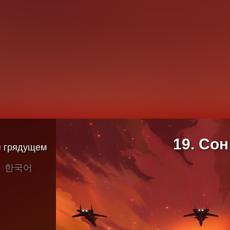
а
дной
19
.
Сон
я грядущем
文
한국어