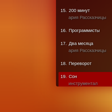
15
.
200 минут
ария Рассказчицы
16
.
Программисты
17
.
Два месяца
ария Рассказчицы
18
.
Переворот
19
.
Сон
инструментал
20
.
Провокация
21
.
Великий час